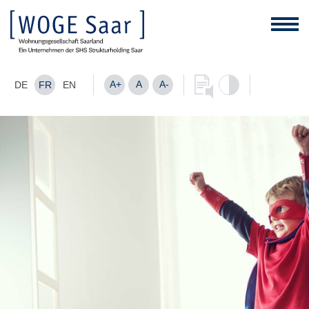
A+
A
A-
DE
FR
EN