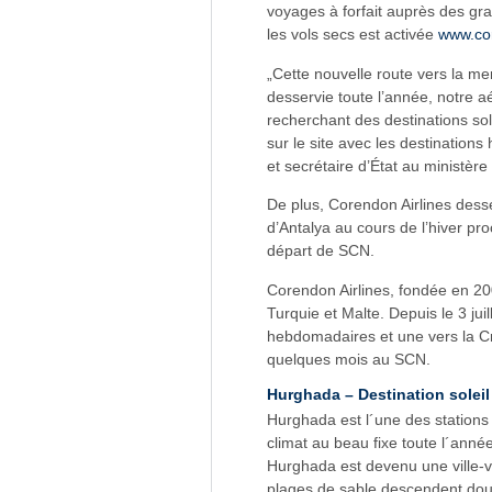
voyages à forfait auprès des gra
les vols secs est activée
www.co
„Cette nouvelle route vers la 
desservie toute l’année, notre a
recherchant des destinations so
sur le site avec les destinations
et secrétaire d’État au ministèr
De plus, Corendon Airlines dess
d’Antalya au cours de l’hiver proc
départ de SCN.
Corendon Airlines, fondée en 20
Turquie et Malte. Depuis le 3 jui
hebdomadaires et une vers la Cr
quelques mois au SCN.
Hurghada – Destination soleil
Hurghada est l´une des stations 
climat au beau fixe toute l´anné
Hurghada est devenu une ville-v
plages de sable descendent dou