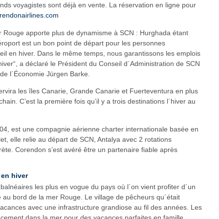
nds voyagistes sont déjà en vente. La réservation en ligne pour
rendonairlines.com
mer Rouge apporte plus de dynamisme à SCN : Hurghada étant
éroport est un bon point de départ pour les personnes
leil en hiver. Dans le même temps, nous garantissons les emplois
 hiver“, a déclaré le Président du Conseil d´Administration de SCN
e de l´Économie Jürgen Barke.
ervira les îles Canarie, Grande Canarie et Fuerteventura en plus
hain. C’est la première fois qu’il y a trois destinations l´hiver au
04, est une compagnie aérienne charter internationale basée en
llet, elle relie au départ de SCN, Antalya avec 2 rotations
ète. Corendon s’est avéré être un partenaire fiable après
 en hiver
balnéaires les plus en vogue du pays où l´on vient profiter d´un
e au bord de la mer Rouge. Le village de pêcheurs qu´était
acances avec une infrastructure grandiose au fil des années. Les
cement dans la mer pour des vacances parfaites en famille.