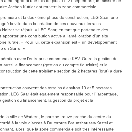
n a été agrandi une fois de plus. Le 21 septembre, le ministre de
aire Jochen Kuttler ont rouvert la zone commerciale.
 première et la deuxième phase de construction, LEG Saar, une
gné la ville dans la création de ces nouveaux terrains
 Holzer se réjouit: « LEG Saar, en tant que partenaire des
apporter une contribution active à l’amélioration d’un site
one rurale. » Pour lui, cette expansion est « un développement
e en Sarre. »
pération avec l’entreprise communale KEV. Outre la gestion de
t aussi le financement (gestion du compte fiduciaire) et la
construction de cette troisième section de 2 hectares (brut) a duré
nstruction couvrent des terrains d’environ 10 et 5 hectares
estion, LEG Saar était également responsable pour l´’arpentage,
 la gestion du financement, la gestion du projet et la
 de la ville de Wadern, le parc se trouve proche du centre du
cordé à la voie d’accès à l’autoroute Braunshausen/Kastel et
onnant, alors, que la zone commerciale soit très intéressante