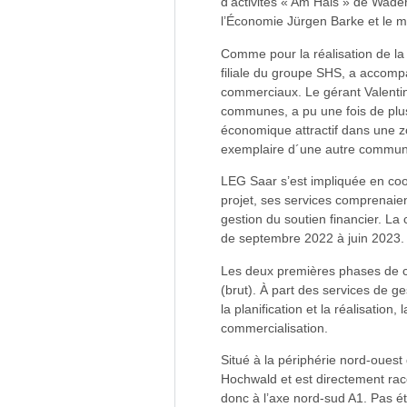
d’activités « Am Hals » de Wader
l’Économie Jürgen Barke et le m
Comme pour la réalisation de la
filiale du groupe SHS, a accompa
commerciaux. Le gérant Valentin
communes, a pu une fois de plus 
économique attractif dans une z
exemplaire d´une autre commun
LEG Saar s’est impliquée en coo
projet, ses services comprenaien
gestion du soutien financier. La 
de septembre 2022 à juin 2023.
Les deux premières phases de co
(brut). À part des services de g
la planification et la réalisation,
commercialisation.
Situé à la périphérie nord-ouest
Hochwald et est directement rac
donc à l’axe nord-sud A1. Pas ét