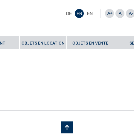
A+
A
A-
DE
FR
EN
NT
OBJETS EN LOCATION
OBJETS EN VENTE
S
xair Jet