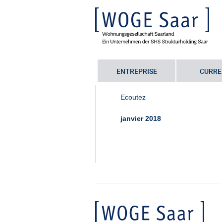
ENTREPRISE
CURRE
Sie befinden sich hier:
Startseite
•
Lu
Ecoutez
janvier 2018