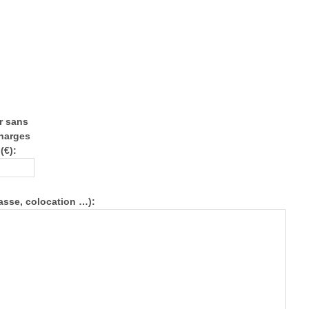
r sans
charges
(€):
asse, colocation …):