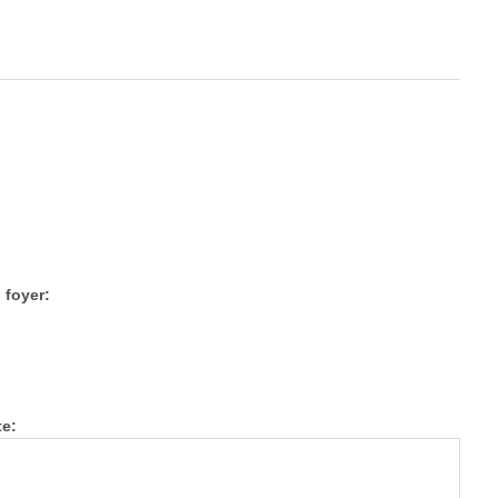
 foyer:
te: