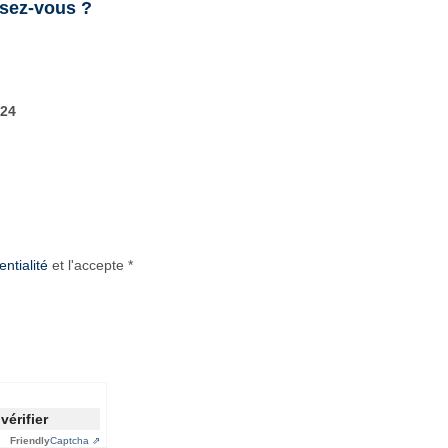
sez-vous ?
t24
entialité
et l'accepte *
vérifier
Friendly
Captcha ⇗