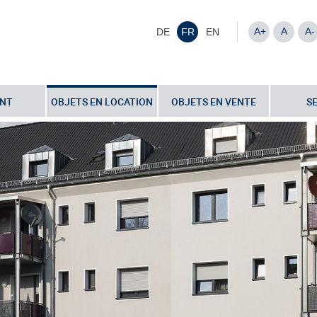
A+
A
A-
DE
FR
EN
NT
OBJETS EN LOCATION
OBJETS EN VENTE
S