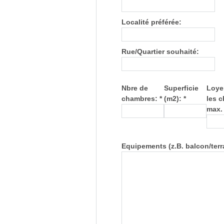
Localité préférée:
Rue/Quartier souhaité:
Nbre de
Superficie
Loye
chambres: *
(m2): *
les 
max. 
Equipements (z.B. balcon/terr