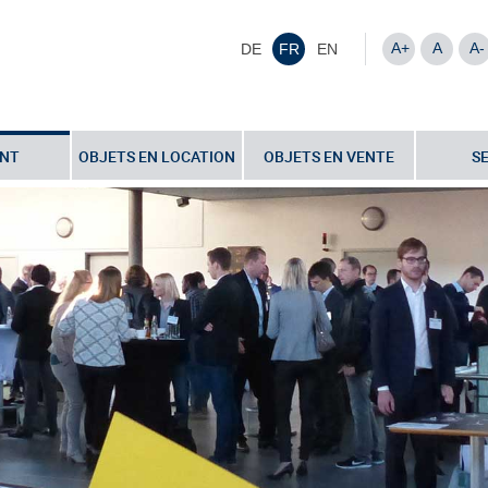
A+
A
A-
DE
FR
EN
NT
OBJETS EN LOCATION
OBJETS EN VENTE
S