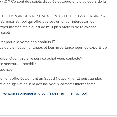
e 4.0 ? Ce sont des sujets discutés et approfondis au cours de la
NTE. ÉLARGIR DES RÉSEAUX. TROUVER DES PARTENAIRES».
s Summer School qui offre pas seulement d´ intéressantes
expérimentés mais aussi de multiples ateliers de relevance
 sujets:
 rapport à la vente des produits IT
 de distribution changés et leur importance pour les experts de
iciles: Quoi faire si le service achat vous contacte?
 le secteur automobile
égociation
ement offre également un Speed Networking. Et puis, au plus
nt à bouger et nouent des nouveaux contacts intéressants.
z:
www.invest-in-saarland.com/sales_summer_school